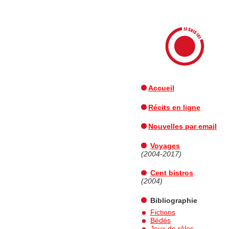
JE SUIS ICI
Accueil
Récits en ligne
Nouvelles par email
Voyages
(2004-2017)
Cent bistros
(2004)
Bibliographie
Fictions
Bédés
Jeux de rôles