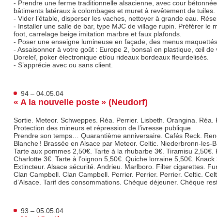
- Prendre une ferme traditionnelle alsacienne, avec cour bétonnée
bâtiments latéraux à colombages et muret à revêtement de tuiles.
- Vider l’étable, disperser les vaches, nettoyer à grande eau. Rése
- Installer une salle de bar, type MJC de village rupin. Préférer le 
foot, carrelage beige imitation marbre et faux plafonds.
- Poser une enseigne lumineuse en façade, des menus maquettés 
- Assaisonner à votre goût : Europe 2, bonsaï en plastique, œil de v
Doreleï, poker électronique et/ou rideaux bordeaux fleurdelisés.
- S’apprécie avec ou sans client.
94 – 04.05.04
« A la nouvelle poste » (Neudorf)
Sortie. Meteor. Schweppes. Réa. Perrier. Lisbeth. Orangina. Réa. 
Protection des mineurs et répression de l’ivresse publique.
Prendre son temps… Quarantième anniversaire. Cafés Reck. Rene
Blanche ! Brassée en Alsace par Meteor. Celtic. Niederbronn-les-Ba
Tarte aux pommes 2,50€. Tarte à la rhubarbe 3€. Tiramisu 2,50€. 
Charlotte 3€. Tarte à l’oignon 5,50€. Quiche lorraine 5,50€. Knack
Extincteur. Alsace sécurité. Andrieu. Marlboro. Filter cigarettes. F
Clan Campbell. Clan Campbell. Perrier. Perrier. Perrier. Celtic. Celti
d’Alsace. Tarif des consommations. Chèque déjeuner. Chèque resta
93 – 05.05.04