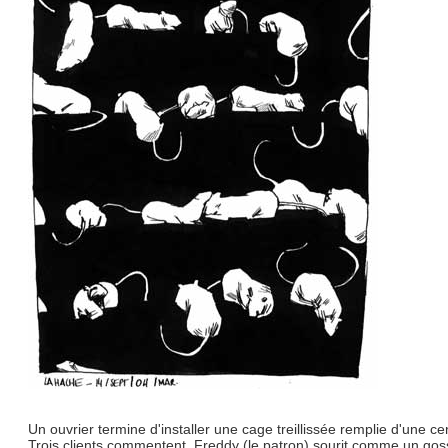
Un ouvrier termine d'installer une cage treillissée remplie d'une ce
Trois clients commentent, Freddy (le patron) sourit comme un gos