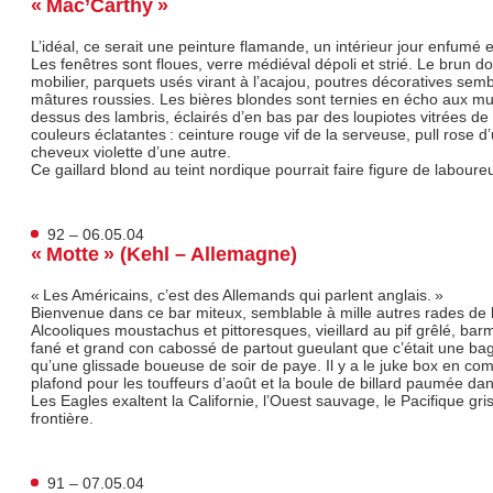
« Mac’Carthy »
L’idéal, ce serait une peinture flamande, un intérieur jour enfumé 
Les fenêtres sont floues, verre médiéval dépoli et strié. Le brun d
mobilier, parquets usés virant à l’acajou, poutres décoratives sem
mâtures roussies. Les bières blondes sont ternies en écho aux mu
dessus des lambris, éclairés d’en bas par des loupiotes vitrées de
couleurs éclatantes : ceinture rouge vif de la serveuse, pull rose d’
cheveux violette d’une autre.
Ce gaillard blond au teint nordique pourrait faire figure de laboureu
92 – 06.05.04
« Motte » (Kehl – Allemagne)
« Les Américains, c’est des Allemands qui parlent anglais. »
Bienvenue dans ce bar miteux, semblable à mille autres rades de l
Alcooliques moustachus et pittoresques, vieillard au pif grêlé, bar
fané et grand con cabossé de partout gueulant que c’était une baga
qu’une glissade boueuse de soir de paye. Il y a le juke box en com
plafond pour les touffeurs d’août et la boule de billard paumée dans
Les Eagles exaltent la Californie, l’Ouest sauvage, le Pacifique gri
frontière.
91 – 07.05.04