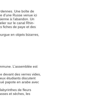
Ardennes. Une boîte de
rie d’une Russe venue ici
ienne à l’abandon. Un
lier sur le canal Rhin-
s fiches de paye et des
ourgue en objets bizarres,
commune. L’assemblée est
e devant des verres vides,
eux étudiants discutent
aqué papote en arabe avec
labyrinthes de fleurs
asses et sèches, les