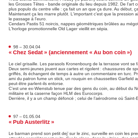
les Grosses Têtes - bande originale du lieu depuis 1982. De l'art 
plus populo du centre ville : ça fait un an que ça dure. Au début, ça
Maintenant ça les marre plutôt. L'important c'est que la pression 
le passage à l'euro.
Cendars Pastis 51 noircis, nappes géométriques brûlées au mégot
L'horloge promotionnelle Old Lager vieillit en sépia.
98 – 30.04.04
« Chez Sedat » (anciennement « Au bon coin »)
Le ciel grisaille. Les parasols Kronenbourg de la terrasse vont se f
Deux semi-jeunes jouent aux cartes et rigolent : chaussures de s
griffés, ils échangent de temps à autre un commentaire en turc. Prè
ami du patron fume un stick, un rouquin en chaussettes Garfield a
peut-être parlent-ils entorse.
C’est une ex-Wienstub tenue par des gens du coin, au début du Neu
militaire et la caserne façon HLM des Eurocorps.
Derrière, il y a un champ défoncé ; celui de l’aérodrome où Saint-Ex
97 – 01.05.04
« Pub Austerlitz »
Le barman prend son petit dej’ sur le zinc, surveille en coin les pre