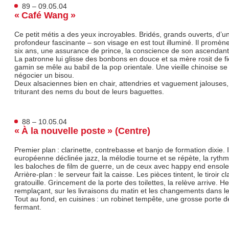
89 – 09.05.04
« Café Wang »
Ce petit métis a des yeux incroyables. Bridés, grands ouverts, d’u
profondeur fascinante – son visage en est tout illuminé. Il promèn
six ans, une assurance de prince, la conscience de son ascendant
La patronne lui glisse des bonbons en douce et sa mère rosit de fie
gamin se mêle au babil de la pop orientale. Une vieille chinoise se
négocier un bisou.
Deux alsaciennes bien en chair, attendries et vaguement jalouses
triturant des nems du bout de leurs baguettes.
88 – 10.05.04
« À la nouvelle poste » (Centre)
Premier plan : clarinette, contrebasse et banjo de formation dixie. I
européenne déclinée jazz, la mélodie tourne et se répète, la rythm
les baloches de film de guerre, un de ceux avec happy end ensolei
Arrière-plan : le serveur fait la caisse. Les pièces tintent, le tiroir 
gratouille. Grincement de la porte des toilettes, la relève arrive. H
remplaçant, sur les livraisons du matin et les changements dans le
Tout au fond, en cuisines : un robinet tempête, une grosse porte d
fermant.