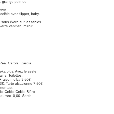
, grange pointue,
rver.
modèle avec flipper, baby-
sous Word sur les tables.
erre vénitien, miroir
Réa. Carola. Carola.
ka plus. Ayez le zeste
ins. Toilettes.
Fraise melba 3,50€.
 3€. Tarte alsacienne 7,50€.
umer tue.
c. Celtic. Celtic. Bière
urant. 0,00. Sortie.