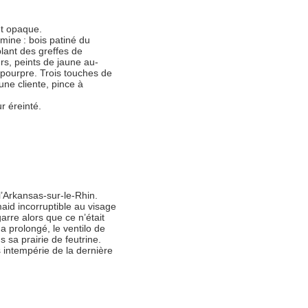
et opaque.
omine : bois patiné du
blant des greffes de
rs, peints de jaune au-
 pourpre. Trois touches de
une cliente, pince à
r éreinté.
’Arkansas-sur-le-Rhin.
maid incorruptible au visage
rre alors que ce n’était
a prolongé, le ventilo de
 sa prairie de feutrine.
s intempérie de la dernière