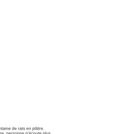
ntaine de rats en plâtre.
se, personne n'écoute plus