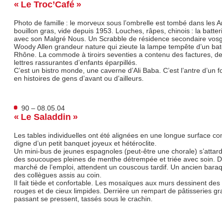
« Le Troc’Café »
Photo de famille : le morveux sous l’ombrelle est tombé dans les 
bouillon gras, vide depuis 1953. Louches, râpes, chinois : la batte
avec son Malgré Nous. Un Scrabble de résidence secondaire vosg
Woody Allen grandeur nature qui zieute la lampe tempête d’un bate
Rhône. La commode à tiroirs seventies a contenu des factures, de
lettres rassurantes d’enfants éparpillés.
C’est un bistro monde, une caverne d’Ali Baba. C’est l’antre d’un f
en histoires de gens d’avant ou d’ailleurs.
90 – 08.05.04
« Le Saladdin »
Les tables individuelles ont été alignées en une longue surface 
digne d’un petit banquet joyeux et hétéroclite.
Un mini-bus de jeunes espagnoles (peut-être une chorale) s’attard
des soucoupes pleines de menthe détrempée et triée avec soin. D
marché de l’emploi, attendent un couscous tardif. Un ancien bar
des collègues assis au coin.
Il fait tiède et confortable. Les mosaïques aux murs dessinent des 
rouges et de cieux limpides. Derrière un rempart de pâtisseries gr
passant se pressent, tassés sous le crachin.