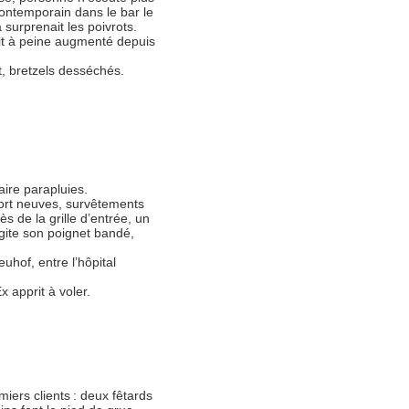
contemporain dans le bar le
 surprenait les poivrots.
ait à peine augmenté depuis
, bretzels desséchés.
aire parapluies.
port neuves, survêtements
s de la grille d’entrée, un
gite son poignet bandé,
hof, entre l’hôpital
 apprit à voler.
miers clients : deux fêtards