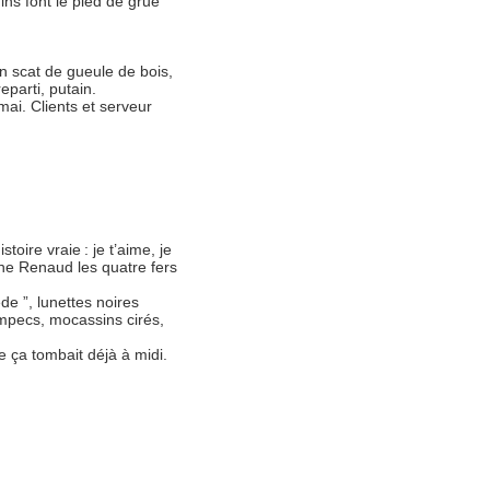
ins font le pied de grue
un scat de gueule de bois,
eparti, putain.
ai. Clients et serveur
oire vraie : je t’aime, je
Line Renaud les quatre fers
de ”, lunettes noires
impecs, mocassins cirés,
e ça tombait déjà à midi.