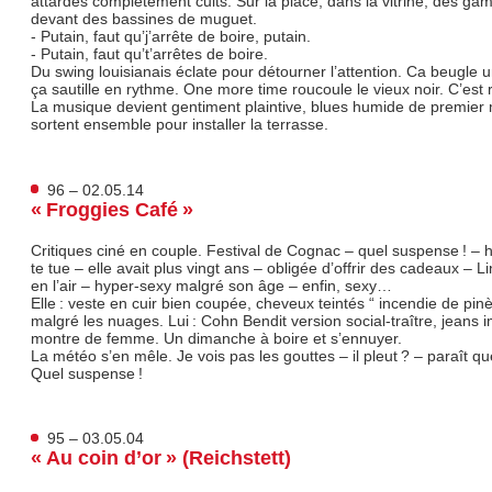
attardés complètement cuits. Sur la place, dans la vitrine, des gam
devant des bassines de muguet.
- Putain, faut qu’j’arrête de boire, putain.
- Putain, faut qu’t’arrêtes de boire.
Du swing louisianais éclate pour détourner l’attention. Ca beugle 
ça sautille en rythme. One more time roucoule le vieux noir. C’est r
La musique devient gentiment plaintive, blues humide de premier m
sortent ensemble pour installer la terrasse.
96 – 02.05.14
« Froggies Café »
Critiques ciné en couple. Festival de Cognac – quel suspense ! – hist
te tue – elle avait plus vingt ans – obligée d’offrir des cadeaux – 
en l’air – hyper-sexy malgré son âge – enfin, sexy…
Elle : veste en cuir bien coupée, cheveux teintés “ incendie de pinè
malgré les nuages. Lui : Cohn Bendit version social-traître, jeans 
montre de femme. Un dimanche à boire et s’ennuyer.
La météo s’en mêle. Je vois pas les gouttes – il pleut ? – paraît qu
Quel suspense !
95 – 03.05.04
« Au coin d’or » (Reichstett)