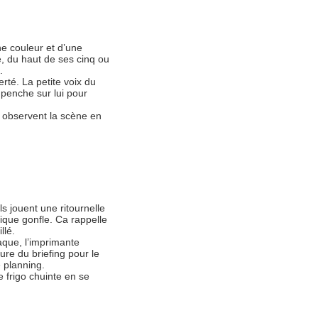
ne couleur et d’une
e, du haut de ses cinq ou
.
rté. La petite voix du
 penche sur lui pour
, observent la scène en
ls jouent une ritournelle
ique gonfle. Ca rappelle
llé.
claque, l’imprimante
eure du briefing pour le
 planning.
e frigo chuinte en se