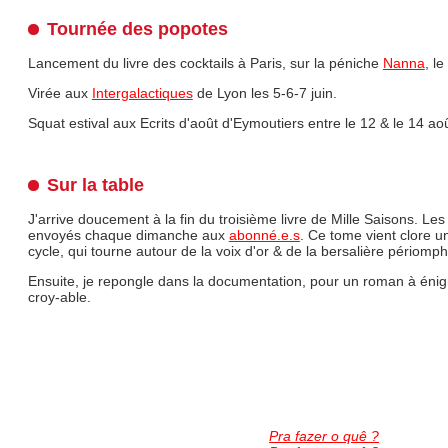
Tournée des popotes
Lancement du livre des cocktails à Paris, sur la péniche
Nanna
, le
Virée aux
Intergalactiques
de Lyon les 5-6-7 juin.
Squat estival aux Ecrits d'août d'Eymoutiers entre le 12 & le 14 aoû
Sur la table
J'arrive doucement à la fin du troisième livre de Mille Saisons. Le
envoyés chaque dimanche aux
abonné.e.s
. Ce tome vient clore u
cycle, qui tourne autour de la voix d'or & de la bersalière périom
Ensuite, je repongle dans la documentation, pour un roman à éni
croy-able.
Pra fazer o quê ?