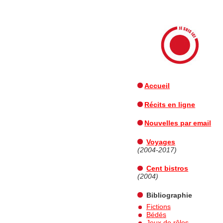
JE SUIS ICI
Accueil
Récits en ligne
Nouvelles par email
Voyages
(2004-2017)
Cent bistros
(2004)
Bibliographie
Fictions
Bédés
Jeux de rôles