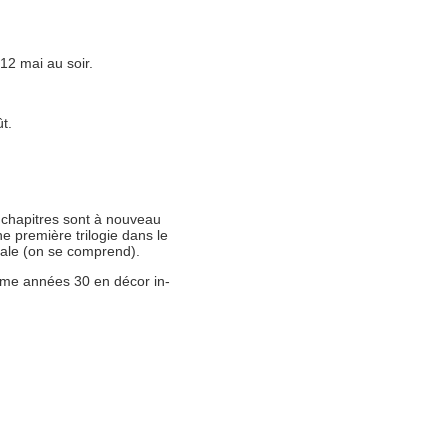
 12 mai au soir.
t.
s chapitres sont à nouveau
ne première trilogie dans le
phale (on se comprend).
gme années 30 en décor in-