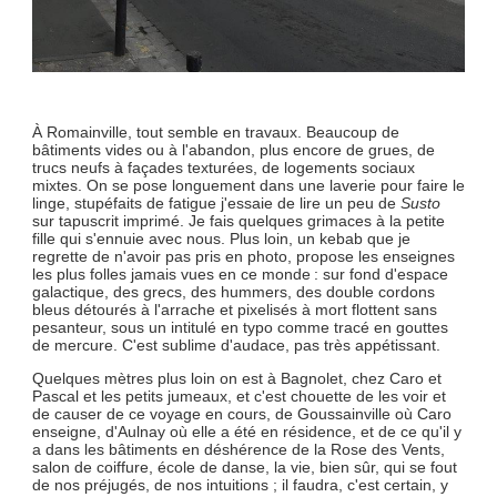
À Romainville, tout semble en travaux. Beaucoup de
bâtiments vides ou à l'abandon, plus encore de grues, de
trucs neufs à façades texturées, de logements sociaux
mixtes. On se pose longuement dans une laverie pour faire le
linge, stupéfaits de fatigue j'essaie de lire un peu de
Susto
sur tapuscrit imprimé. Je fais quelques grimaces à la petite
fille qui s'ennuie avec nous. Plus loin, un kebab que je
regrette de n'avoir pas pris en photo, propose les enseignes
les plus folles jamais vues en ce monde : sur fond d'espace
galactique, des grecs, des hummers, des double cordons
bleus détourés à l'arrache et pixelisés à mort flottent sans
pesanteur, sous un intitulé en typo comme tracé en gouttes
de mercure. C'est sublime d'audace, pas très appétissant.
Quelques mètres plus loin on est à Bagnolet, chez Caro et
Pascal et les petits jumeaux, et c'est chouette de les voir et
de causer de ce voyage en cours, de Goussainville où Caro
enseigne, d'Aulnay où elle a été en résidence, et de ce qu'il y
a dans les bâtiments en déshérence de la Rose des Vents,
salon de coiffure, école de danse, la vie, bien sûr, qui se fout
de nos préjugés, de nos intuitions ; il faudra, c'est certain, y