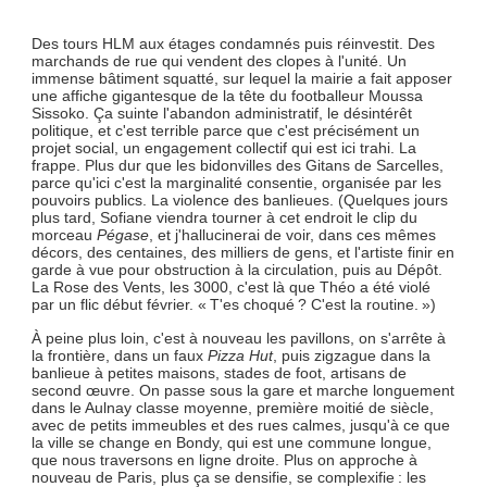
Des tours HLM aux étages condamnés puis réinvestit. Des
marchands de rue qui vendent des clopes à l'unité. Un
immense bâtiment squatté, sur lequel la mairie a fait apposer
une affiche gigantesque de la tête du footballeur Moussa
Sissoko. Ça suinte l'abandon administratif, le désintérêt
politique, et c'est terrible parce que c'est précisément un
projet social, un engagement collectif qui est ici trahi. La
frappe. Plus dur que les bidonvilles des Gitans de Sarcelles,
parce qu'ici c'est la marginalité consentie, organisée par les
pouvoirs publics. La violence des banlieues. (Quelques jours
plus tard, Sofiane viendra tourner à cet endroit le clip du
morceau
Pégase
, et j'hallucinerai de voir, dans ces mêmes
décors, des centaines, des milliers de gens, et l'artiste finir en
garde à vue pour obstruction à la circulation, puis au Dépôt.
La Rose des Vents, les 3000, c'est là que Théo a été violé
par un flic début février. « T'es choqué ? C'est la routine. »)
À peine plus loin, c'est à nouveau les pavillons, on s'arrête à
la frontière, dans un faux
Pizza Hut
, puis zigzague dans la
banlieue à petites maisons, stades de foot, artisans de
second œuvre. On passe sous la gare et marche longuement
dans le Aulnay classe moyenne, première moitié de siècle,
avec de petits immeubles et des rues calmes, jusqu'à ce que
la ville se change en Bondy, qui est une commune longue,
que nous traversons en ligne droite. Plus on approche à
nouveau de Paris, plus ça se densifie, se complexifie : les