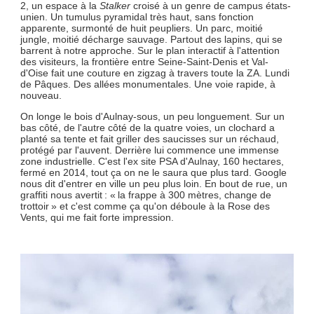
2, un espace à la
Stalker
croisé à un genre de campus états-
unien. Un tumulus pyramidal très haut, sans fonction
apparente, surmonté de huit peupliers. Un parc, moitié
jungle, moitié décharge sauvage. Partout des lapins, qui se
barrent à notre approche. Sur le plan interactif à l'attention
des visiteurs, la frontière entre Seine-Saint-Denis et Val-
d'Oise fait une couture en zigzag à travers toute la ZA. Lundi
de Pâques. Des allées monumentales. Une voie rapide, à
nouveau.
On longe le bois d'Aulnay-sous, un peu longuement. Sur un
bas côté, de l'autre côté de la quatre voies, un clochard a
planté sa tente et fait griller des saucisses sur un réchaud,
protégé par l'auvent. Derrière lui commence une immense
zone industrielle. C'est l'ex site PSA d'Aulnay, 160 hectares,
fermé en 2014, tout ça on ne le saura que plus tard. Google
nous dit d'entrer en ville un peu plus loin. En bout de rue, un
graffiti nous avertit : « la frappe à 300 mètres, change de
trottoir » et c'est comme ça qu'on déboule à la Rose des
Vents, qui me fait forte impression.