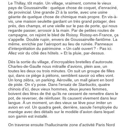
Le Thillay, tôt matin. Un village, vraiment, comme le vieux
pays de Goussainville : quelque chose de coquet, d'enraciné,
de provincial. Une grande ZI à la sortie, avec une usine
géante de quelque chose de chimique mais propre. En vis-à-
vis, une maison seulette gardant un très grand potager, des
prés, des champs, et une vieille sur le pas de porte, qui nous
regarde passer, arrosoir à la main. Par de petites routes de
campagne, on rejoint le bled de Roissy. Roissy-en-France, ça
s'appelle. Double rupin, envers de Goussainville-fantôme. La
même, enrichie par l'aéroport au lieu de ruinée. Panneaux
d'interprétation du patrimoine. « Un café ouvert ? - Pas ici.
Allez voir du côté des hôtels. » Et la pluie, par-dessus.
Dès la sortie du village, d'incroyables bretelles d'autoroute.
Charles-de-Gaulle nous mitraille d'avions, plein axe, un
toutes les deux ou trois minutes. On suit un groupe de filles
qui, dans ce piège à piétons, semblent savoir où elles vont.
Un long zébra, un parking. Aéroville, un mall géant en bord
de piste. On s'y pose. Dans l'ersatz de
Starbucks
, quatre
chinois d'ici, deux vieux hommes, deux jeunes femmes,
boivent des litres de thé qu'ils ne cessent de remettre dans le
pot, de reverser, de réinfuser. Ils causent vivement dans leur
langue. À un moment, un des vieux se lève pour imiter un
avion en vol. Un quadra geek, derrière, saoule l'employée du
manège avec des détails sur le modèle d'avion dans lequel
son gamin est installé.
On traverse ensuite l'hallucinante zone d'activité Paris Nord