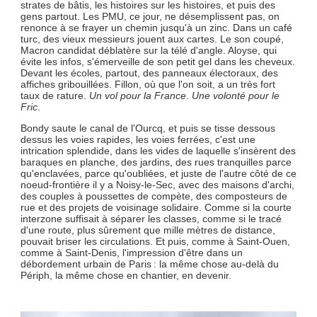
strates de bâtis, les histoires sur les histoires, et puis des
gens partout. Les PMU, ce jour, ne désemplissent pas, on
renonce à se frayer un chemin jusqu'à un zinc. Dans un café
turc, des vieux messieurs jouent aux cartes. Le son coupé,
Macron candidat déblatère sur la télé d'angle. Aloyse, qui
évite les infos, s'émerveille de son petit gel dans les cheveux.
Devant les écoles, partout, des panneaux électoraux, des
affiches gribouillées. Fillon, où que l'on soit, a un très fort
taux de rature.
Un vol pour la France
.
Une volonté pour le
Fric
.
Bondy saute le canal de l'Ourcq, et puis se tisse dessous
dessus les voies rapides, les voies ferrées, c'est une
intrication splendide, dans les vides de laquelle s'insèrent des
baraques en planche, des jardins, des rues tranquilles parce
qu'enclavées, parce qu'oubliées, et juste de l'autre côté de ce
noeud-frontière il y a Noisy-le-Sec, avec des maisons d'archi,
des couples à poussettes de compète, des composteurs de
rue et des projets de voisinage solidaire. Comme si la courte
interzone suffisait à séparer les classes, comme si le tracé
d'une route, plus sûrement que mille mètres de distance,
pouvait briser les circulations. Et puis, comme à Saint-Ouen,
comme à Saint-Denis, l'impression d'être dans un
débordement urbain de Paris : la même chose au-delà du
Périph, la même chose en chantier, en devenir.